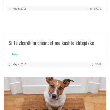
May 5, 2015
19072
READ MORE
Si të zbardhim dhëmbët me kushte shtëpiake
...More
May 4, 2015
3048