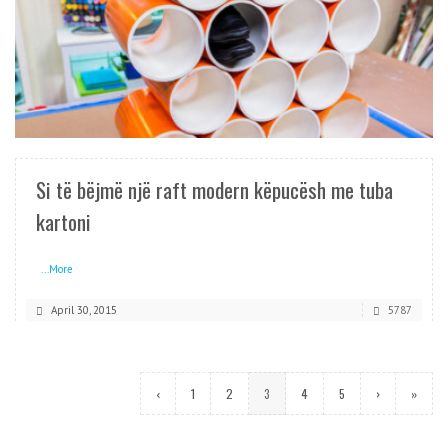
READ MORE
Si të bëjmë një raft modern këpucësh me tuba
kartoni
...More
April 30, 2015
5787
‹
1
2
3
4
5
›
»