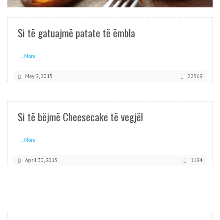
Si të gatuajmë patate të ëmbla
...More
May 2, 2015
22569
Si të bëjmë Cheesecake të vegjël
...More
April 30, 2015
1194
READ MORE