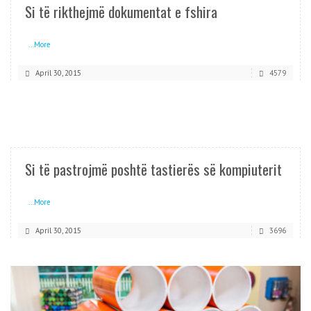
Si të rikthejmë dokumentat e fshira
...More
April 30, 2015
4579
READ MORE
Si të pastrojmë poshtë tastierës së kompiuterit
...More
April 30, 2015
3696