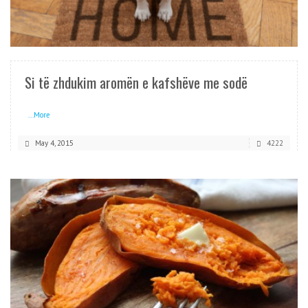
READ MORE
Si të zhdukim aromën e kafshëve me sodë
...More
May 4, 2015
4222
READ MORE