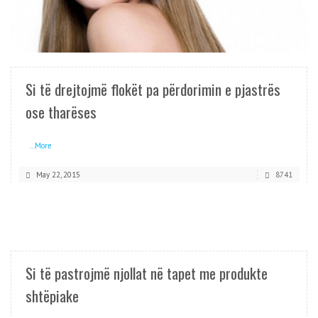
READ MORE
Si të drejtojmë flokët pa përdorimin e pjastrës
ose tharëses
...More
May 22, 2015
8741
READ MORE
Si të pastrojmë njollat në tapet me produkte
shtëpiake