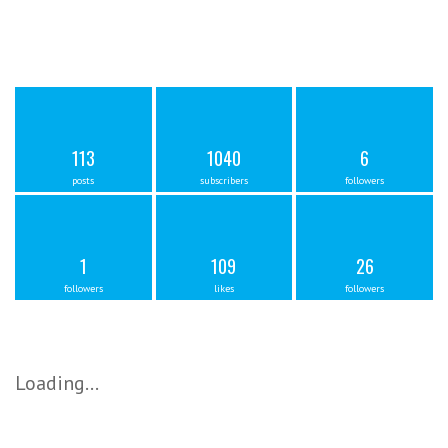
113
1040
6
posts
subscribers
followers
1
109
26
followers
likes
followers
Loading…