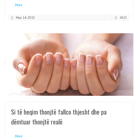
...More
May 14, 2015
4825
READ MORE
Si të heqim thonjtë fallco thjesht dhe pa
dëmtuar thonjtë realë
...More